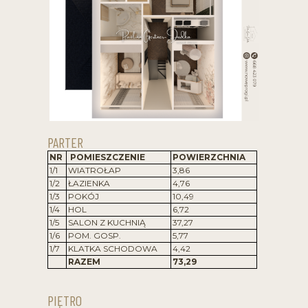
PARTER
NR
POMIESZCZENIE
POWIERZCHNIA
1/1
WIATROŁAP
3,86
1/2
ŁAZIENKA
4,76
1/3
POKÓJ
10,49
1/4
HOL
6,72
1/5
SALON Z KUCHNIĄ
37,27
1/6
POM. GOSP.
5,77
1/7
KLATKA SCHODOWA
4,42
RAZEM
73,29
PIĘTRO