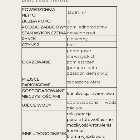
POWIERZCHNIA
132,87
m²
NETTO
LICZBA POKOI
5
RODZAJ ZABUDOWY
dom jednorodzinny
STAN WYKOŃCZENIA
deweloperski
RYNEK
pierwotny
CZYNSZ
brak
podłogowe
dla wszystkich
OGRZEWANIE
pomieszczeń
(pompa ciepła
z zasobnikiem c.w.u)
MIEJSCE
zadaszona wiata
PARKINGOWE
GOSPODAROWANIE
kanalizacja ciśnieniowa
NIECZYSTOŚCIAMI
doprowadzona woda
UJĘCIE WODY
miejska
rekuperacja,
panele fotowoltaiczne,
możliwość wstawienia
kominka,
INNE UDOGODNIENIA
brama wjazdowa z