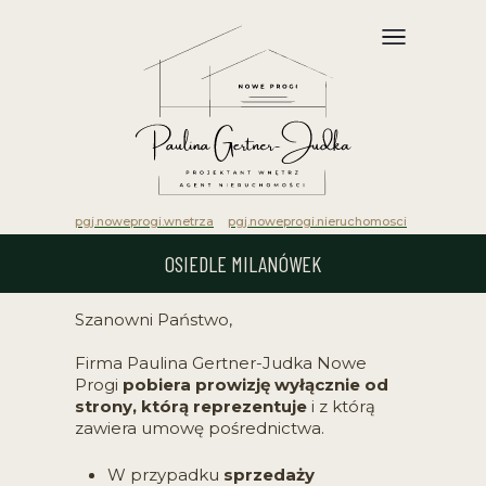
pgj.noweprogi.wnetrza
pgj.noweprogi.nieruchomosci
OSIEDLE MILANÓWEK
Szanowni Państwo,
Firma Paulina Gertner-Judka Nowe
Progi
pobiera prowizję wyłącznie od
strony, którą reprezentuje
i z którą
zawiera umowę pośrednictwa.
W przypadku
sprzedaży