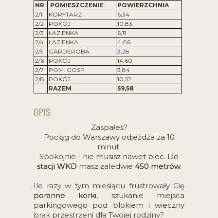
NR
POMIESZCZENIE
POWIERZCHNIA
2/1
KORYTARZ
6,34
2/2
POKÓJ
10,83
2/3
ŁAZIENKA
6,11
2/4
ŁAZIENKA
4,06
2/5
GARDEROBA
3,28
2/6
POKÓJ
14,60
2/7
POM. GOSP.
3,84
2/8
POKÓJ
10,52
RAZEM
59,58
OPIS
Zaspałeś?
Pociąg do Warszawy odjeżdża za 10
minut.
Spokojnie - nie musisz nawet biec. Do
stacji WKD
masz zaledwie
450 metrów
.
Ile razy w tym miesiącu frustrowały Cię
poranne korki
, szukanie miejsca
parkingowego pod blokiem i wieczny
brak przestrzeni dla Twojej rodziny?