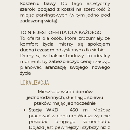
koszeniu trawy
. Do tego estetyczny
szeroki podjazd z kostki
na szerokość 2
miejsc parkingowych (w tym jedno pod
zadaszoną wiatą
).
TO NIE JEST OFERTA DLA KAŻDEGO
To oferta dla osób, które zrozumiały, że
komfort życia
mierzy się
spokojem
ducha
i
czasem
odzyskanym dla siebie.
Domy są w trakcie budowy. To idealny
moment, by
zabezpieczyć cenę
i zacząć
planować
aranżację swojego nowego
życia
.
LOKALIZACJA
Mieszkasz wśród
domów
jednorodzinnych
, słuchając
śpiewu
ptaków
, mając
jednocześnie
:
Stację WKD - 450 m
: Możesz
pracować w centrum Warszawy i nie
posiadać drugiego samochodu.
Dojazd jest pewniejszy i szybszy niż z