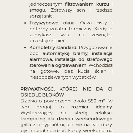
jednoczesnym
filtrowaniem kurzu
i
smogu
. Zdrowszy sen i rzadsze
sprzątanie.
Trzyszybowe okna
: Oaza ciszy i
potężny izolator termiczny. Kiedy je
zamykasz, świat na zewnątrz
przestaje istnieć.
Kompletny standard
: Przygotowanie
pod
automatykę bramy
,
instalacja
alarmowa
,
instalacja do strefowego
sterowania ogrzewaniem
. Wchodzisz
na gotowe, bez kucia ścian i
niespodziewanych wydatków.
PRYWATNOŚĆ, KTÓREJ NIE DA CI
OSIEDLE BLOKÓW
Działka o powierzchni około
550 m²
(w
tym droga) to
rozmiar idealny
.
Wystarczający na
strefę relaksu
,
trampolinę dla dzieci
i
weekendowego
grilla
z przyjaciółmi, ale
nie na
tyle duży,
byś musiał spędzać każdy weekend na