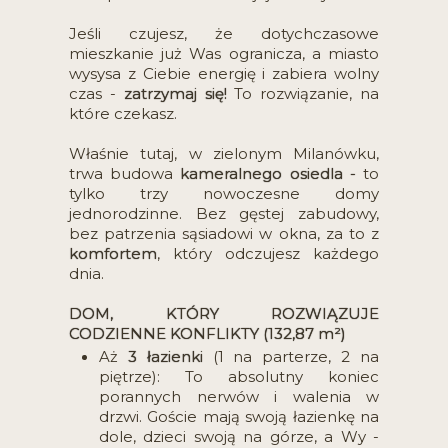
Jeśli czujesz, że dotychczasowe
mieszkanie już Was ogranicza, a miasto
wysysa z Ciebie energię i zabiera wolny
czas -
zatrzymaj się!
To rozwiązanie, na
które czekasz.
Właśnie tutaj, w zielonym Milanówku,
trwa budowa
kameralnego osiedla -
to
tylko trzy nowoczesne domy
jednorodzinne. Bez gęstej zabudowy,
bez patrzenia sąsiadowi w okna, za to z
komfortem
, który odczujesz każdego
dnia.
DOM, KTÓRY ROZWIĄZUJE
CODZIENNE KONFLIKTY (132,87 m²)
Aż
3 łazienki
(1 na parterze, 2 na
piętrze): To absolutny koniec
porannych nerwów i walenia w
drzwi. Goście mają swoją łazienkę na
dole, dzieci swoją na górze, a Wy -