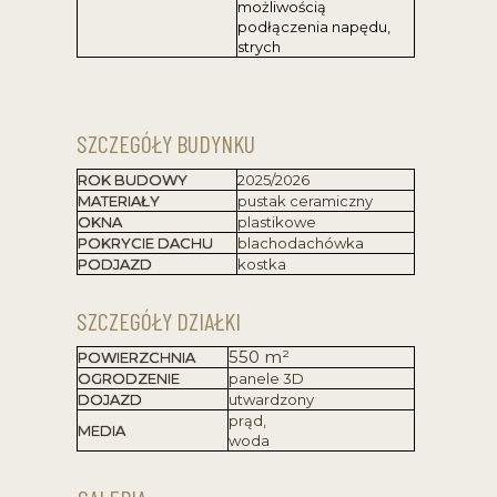
możliwością
podłączenia napędu,
strych
SZCZEGÓŁY BUDYNKU
ROK BUDOWY
2025/2026
MATERIAŁY
pustak ceramiczny
OKNA
plastikowe
POKRYCIE DACHU
blachodachówka
PODJAZD
kostka
SZCZEGÓŁY DZIAŁKI
550
m²
POWIERZCHNIA
OGRODZENIE
panele 3D
DOJAZD
utwardzony
prąd,
MEDIA
woda