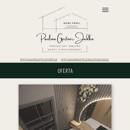
pgj.noweprogi.wnetrza
pgj.noweprogi.nieruchomosci
OFERTA